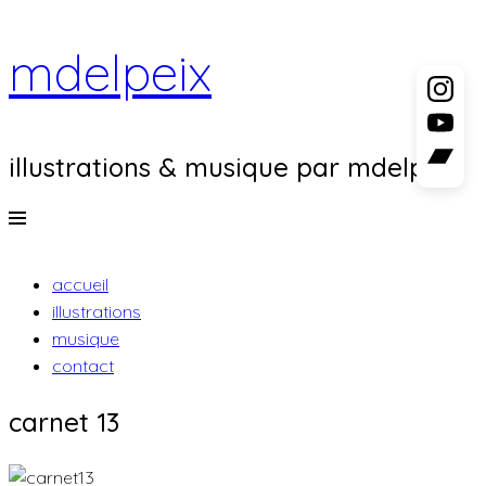
mdelpeix
illustrations & musique par mdelpeix
Menu
aller
accueil
au
illustrations
contenu
musique
principal
contact
carnet 13