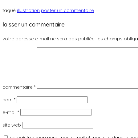
tagué
illustration
poster un commentaire
laisser un commentaire
votre adresse e-mail ne sera pas publiée.
les champs obliga
commentaire
*
nom
*
e-mail
*
site web
enregistrer mon nom, mon e-mail et mon site dans le n