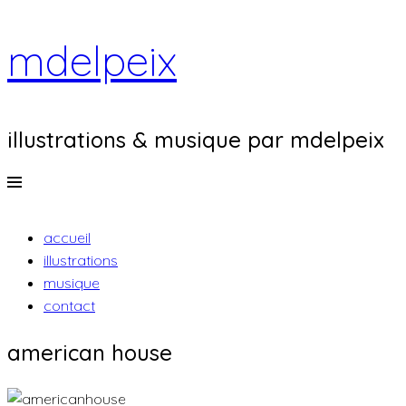
mdelpeix
illustrations & musique par mdelpeix
Menu
aller
accueil
au
illustrations
contenu
musique
principal
contact
american house