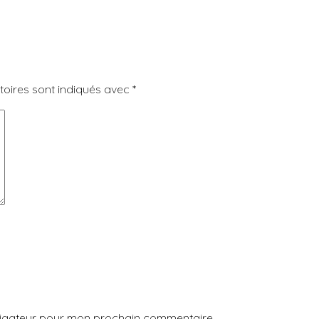
toires sont indiqués avec
*
avigateur pour mon prochain commentaire.